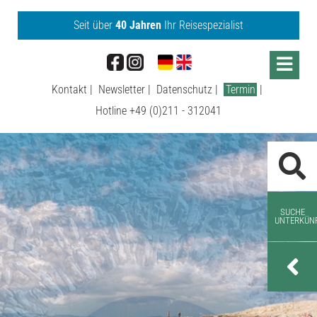
Seit über
40 Jahren
Ihr Reisespezialist
Menu
Kontakt
Newsletter
Datenschutz
Termin
Hotline
+49 (0)211 - 312041
SUCHE
UNTERKÜN
URLAUBSORTS