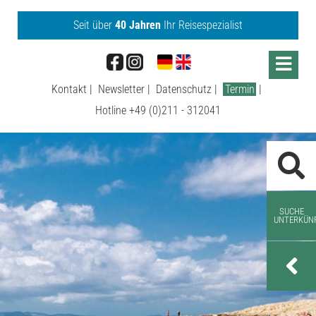
Seit über
40 Jahren
Ihr Reisespezialist
Menu
Kontakt
Newsletter
Datenschutz
Termin
Hotline
+49 (0)211 - 312041
SUCHE
UNTERKÜN
URLAUBSORTS