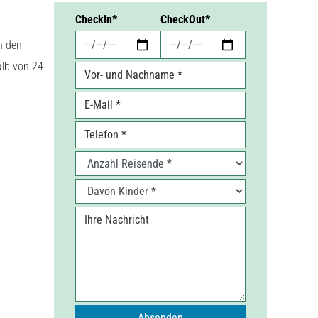
Anfrage
CheckIn
*
CheckOut
*
n den
alb von 24
Vor- und Nachname
*
E-Mail
*
Telefon
Anzahl Reisende
*
Davon Kinder
*
Ihre Nachricht