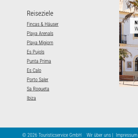
Reiseziele
N
Fincas & Häuser
W
Playa Arenals
Playa Migjorn
Es Pujols
Punta Prima
Es Calo
Porto Saler
Sa Roqueta
Ibiza
© 2026 Touristicservice GmbH
Wir über uns
Impressum