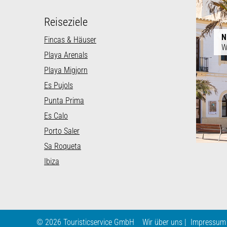
Reiseziele
N
Fincas & Häuser
W
Playa Arenals
Playa Migjorn
Es Pujols
Punta Prima
Es Calo
Porto Saler
Sa Roqueta
Ibiza
© 2026 Touristicservice GmbH
Wir über uns
Impressum