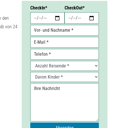
Anfrage
CheckIn
*
CheckOut
*
n den
alb von 24
Vor- und Nachname
*
E-Mail
*
Telefon
Anzahl Reisende
*
Davon Kinder
*
Ihre Nachricht