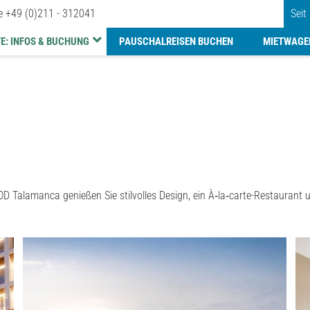
ne
+49 (0)211 - 312041
Seit
E: INFOS & BUCHUNG
PAUSCHALREISEN BUCHEN
MIETWAGE
im OD Talamanca genießen Sie stilvolles Design, ein À‑la‑carte-Restaura