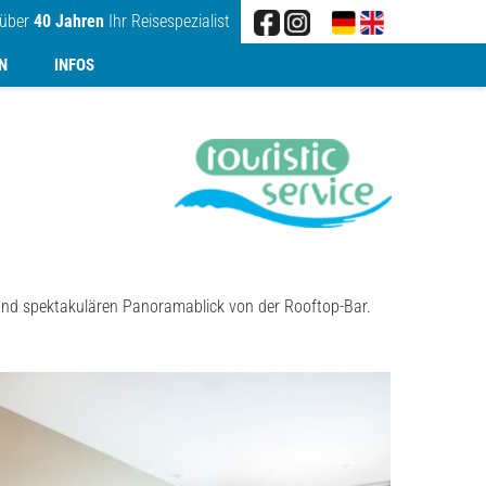
 über
40 Jahren
Ihr Reisespezialist
N
INFOS
nt und spektakulären Panoramablick von der Rooftop-Bar.